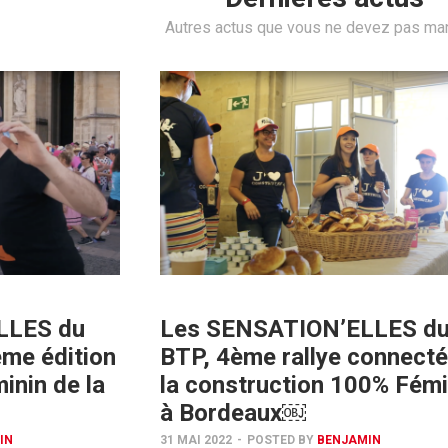
Autres actus que vous ne devez pas ma
LLES du
Les SENSATION’ELLES d
ème édition
BTP, 4ème rallye connecté
inin de la
la construction 100% Fémi
à Bordeaux￼
IN
31 MAI 2022
-
POSTED BY
BENJAMIN