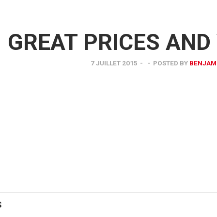
GREAT PRICES AND
7 JUILLET 2015
-
-
POSTED BY
BENJAM
S