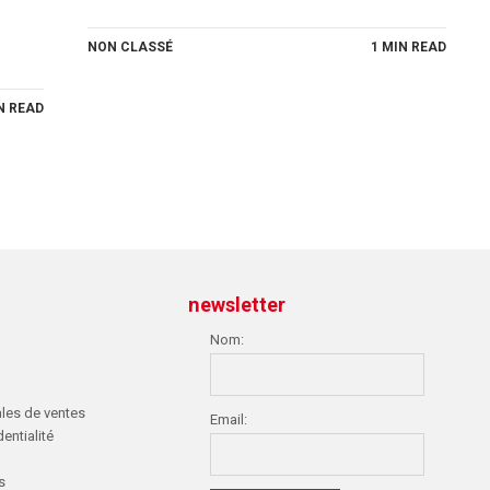
NON CLASSÉ
1 MIN READ
N READ
newsletter
Nom:
les de ventes
Email:
entialité
s