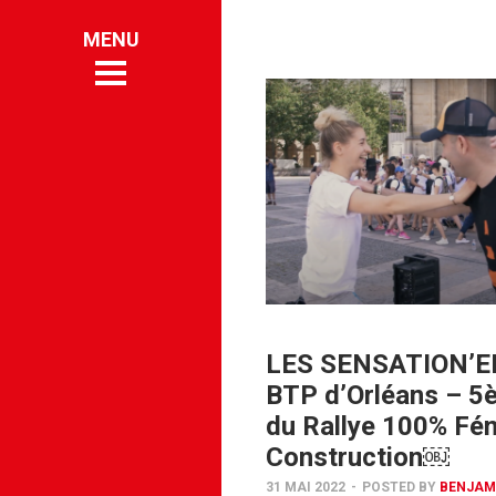
MENTS
UE
UE
HISTOIRE
HISTOIRE
 compte
 compte
er
er
act
act
LES SENSATION’E
BTP d’Orléans – 5
du Rallye 100% Fém
Construction￼
31 MAI 2022
-
POSTED BY
BENJAM