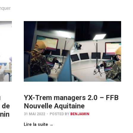
nquer
u
YX-Trem managers 2.0 – FFB
 de
Nouvelle Aquitaine
nin
31 MAI 2022
-
POSTED BY
BENJAMIN
Lire la suite →