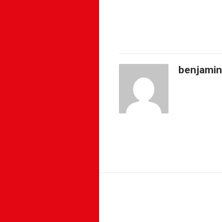
benjamin
MENTS