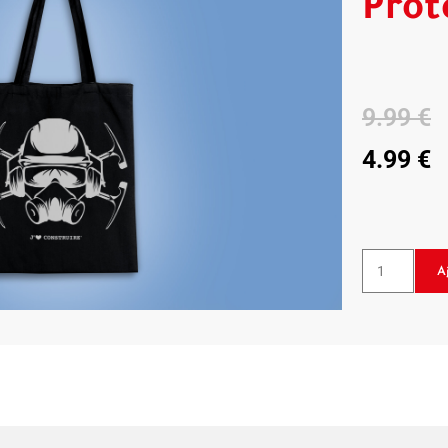
Prot
9.99
€
4.99
€
A