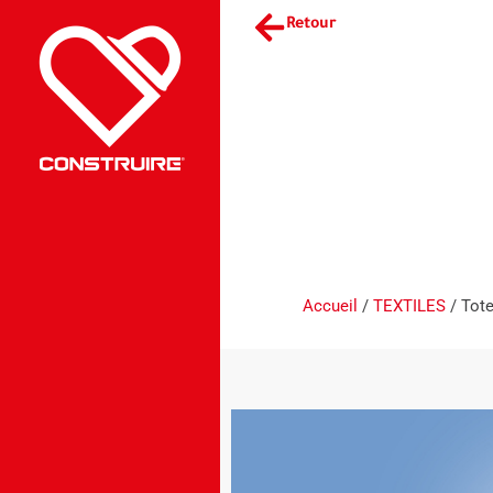
Retour
Accueil
/
TEXTILES
/ Tote